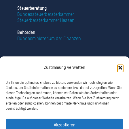
Steuerberatung
Bundessteuerberaterkammer
Steuerberaterkammer Hessen
Behörden
Bundesministerium der Finanzen
Zustimmung verwalten
Copyright © 1978 - 2026 Ingeborg Keil. Alle Rechte Vorbehalten.
Um Ihnen ein optimales Erlebnis zu bieten, verwenden wir Technologien wie
Made with
by Avalon Media
Cookies, um Geräteinformationen zu speichern bzw. darauf zuzugreifen. Wenn Sie
diesen Technologien zustimmen, können wir Daten wie das Surfverhalten oder
eindeutige IDs auf dieser Website verarbeiten. Wenn Sie Ihre Zustimmung nicht
erteilen oder zurückziehen, können bestimmte Merkmale und Funktionen
beeinträchtigt werden.
Akzeptieren