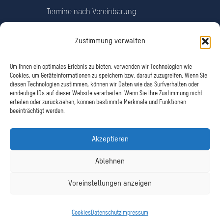
Termine nach Vereinbarung
Zustimmung verwalten
Interessante Links
Um Ihnen ein optimales Erlebnis zu bieten, verwenden wir Technologien wie
Cookies, um Geräteinformationen zu speichern bzw. darauf zuzugreifen. Wenn Sie
Steuerberatung
diesen Technologien zustimmen, können wir Daten wie das Surfverhalten oder
Bundessteuerberaterkammer
eindeutige IDs auf dieser Website verarbeiten. Wenn Sie Ihre Zustimmung nicht
Steuerberaterkammer Hessen
erteilen oder zurückziehen, können bestimmte Merkmale und Funktionen
beeinträchtigt werden.
Behörden
Bundesministerium der Finanzen
Akzeptieren
Ablehnen
Voreinstellungen anzeigen
Copyright © 1978 - 2026 Ingeborg Keil. Alle Rechte Vorbehalten.
Cookies
Datenschutz
Impressum
Made with
by Avalon Media