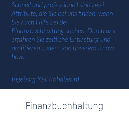
Schnell und professionell sind zwei
Attribute, die Sie bei uns finden, wenn
Sie nach Hilfe bei der
Finanzbuchhaltung suchen. Durch uns
erfahren Sie zeitliche Entlastung und
profitieren zudem von unserem Know-
how.
Ingeborg Keil (Inhaberin)
Finanzbuchhaltung