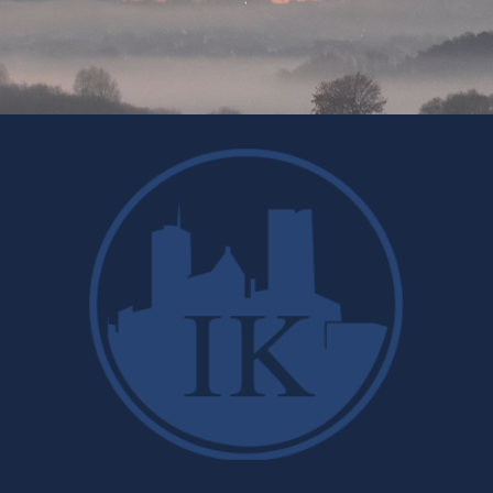
Finanzbuchhaltung
Steuerkanzlei Ingeborg Keil
am Fuße der Burg
NEHMEN SIE MIT UNS KONTAKT AUF